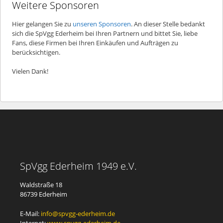
Weitere Sponsoren
Hier gelangen Sie zu
unseren Sponsoren
. An dieser Stelle bedankt
sich die SpVgg Ederheim bei Ihren Partnern und bittet Sie, liebe
Fans, diese Firmen bei Ihren Einkäufen und Aufträgen zu
berücksichtigen.
Vielen Dank!
SpVgg Ederheim 1949 e.V.
Waldstraße 18
86739 Ederheim
E-Mail:
info@spvgg-ederheim.de
Internet:
www.spvgg-ederheim.de