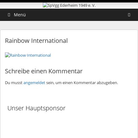
Zum
Zum
Inhalt
Inhalt
springen
springen
Menü
Rainbow International
Schreibe einen Kommentar
Du musst
angemeldet
sein, um einen Kommentar abzugeben.
Unser Hauptsponsor