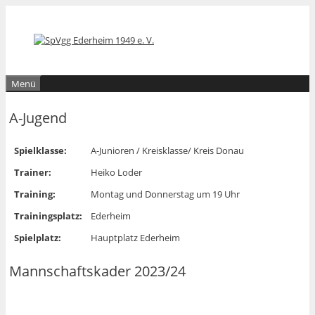
Zum
Zum
Inhalt
Inhalt
springen
springen
Menü
A-Jugend
Spielklasse:
A-Junioren / Kreisklasse/ Kreis Donau
Trainer:
Heiko Loder
Training:
Montag und Donnerstag um 19 Uhr
Trainingsplatz:
Ederheim
Spielplatz:
Hauptplatz Ederheim
Mannschaftskader 2023/24