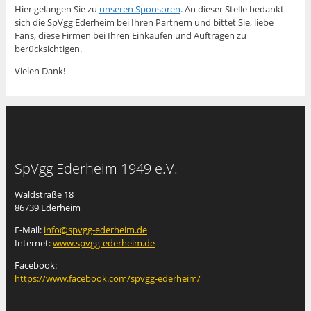
Hier gelangen Sie zu
unseren Sponsoren
. An dieser Stelle bedankt
sich die SpVgg Ederheim bei Ihren Partnern und bittet Sie, liebe
Fans, diese Firmen bei Ihren Einkäufen und Aufträgen zu
berücksichtigen.
Vielen Dank!
SpVgg Ederheim 1949 e.V.
Waldstraße 18
86739 Ederheim
E-Mail:
info@spvgg-ederheim.de
Internet:
www.spvgg-ederheim.de
Facebook:
https://www.facebook.com/spvgg-ederheim/