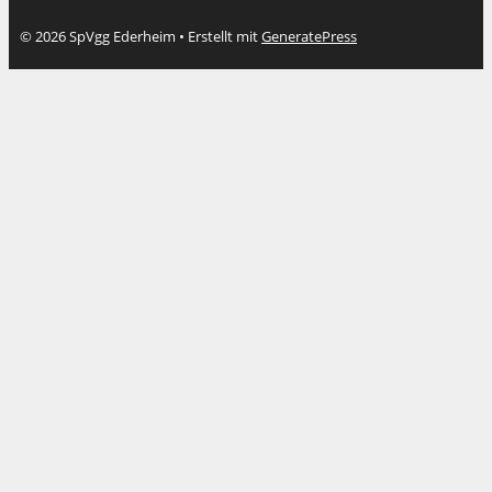
© 2026 SpVgg Ederheim
• Erstellt mit
GeneratePress