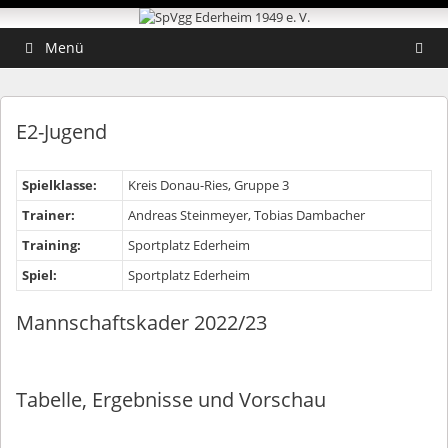
Zum
Zum
Inhalt
Inhalt
springen
springen
Menü
E2-Jugend
Spielklasse:
Kreis Donau-Ries, Gruppe 3
Trainer:
Andreas Steinmeyer, Tobias Dambacher
Training:
Sportplatz Ederheim
Spiel:
Sportplatz Ederheim
Mannschaftskader 2022/23
Tabelle, Ergebnisse und Vorschau