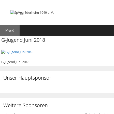
Zum
Zum
Inhalt
Inhalt
springen
springen
Menü
G-Jugend Juni 2018
G-Jugend Juni 2018
Unser Hauptsponsor
Weitere Sponsoren