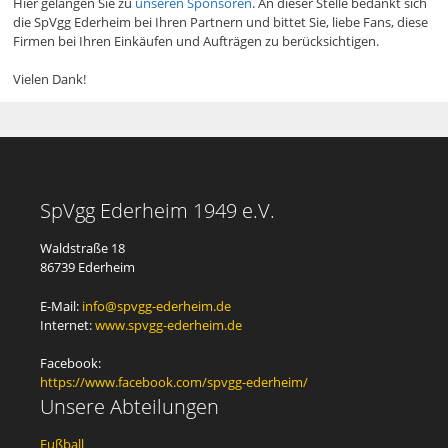
Hier gelangen Sie zu
unseren Sponsoren
. An dieser Stelle bedankt sich
die SpVgg Ederheim bei Ihren Partnern und bittet Sie, liebe Fans, diese
Firmen bei Ihren Einkäufen und Aufträgen zu berücksichtigen.
Vielen Dank!
SpVgg Ederheim 1949 e.V.
Waldstraße 18
86739 Ederheim
E-Mail:
info@spvgg-ederheim.de
Internet:
www.spvgg-ederheim.de
Facebook:
https://www.facebook.com/spvgg-ederheim/
Unsere Abteilungen
Fußball