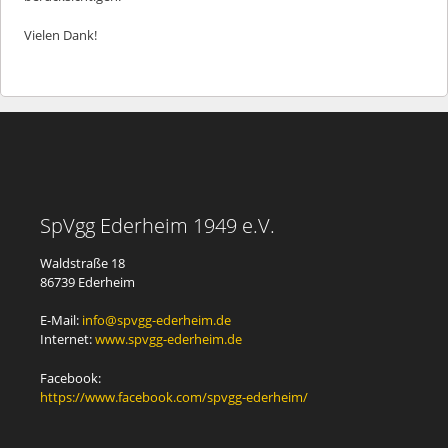
Vielen Dank!
SpVgg Ederheim 1949 e.V.
Waldstraße 18
86739 Ederheim
E-Mail:
info@spvgg-ederheim.de
Internet:
www.spvgg-ederheim.de
Facebook:
https://www.facebook.com/spvgg-ederheim/