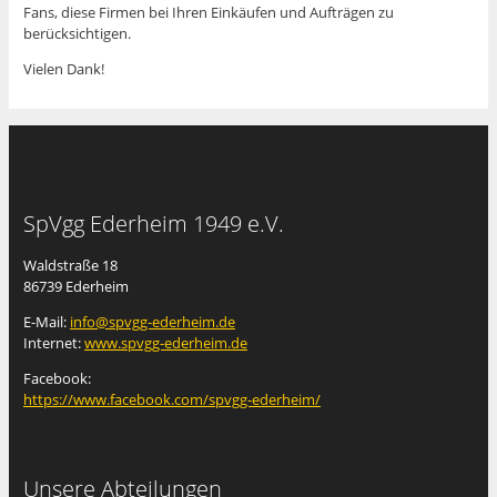
Fans, diese Firmen bei Ihren Einkäufen und Aufträgen zu
berücksichtigen.
Vielen Dank!
SpVgg Ederheim 1949 e.V.
Waldstraße 18
86739 Ederheim
E-Mail:
info@spvgg-ederheim.de
Internet:
www.spvgg-ederheim.de
Facebook:
https://www.facebook.com/spvgg-ederheim/
Unsere Abteilungen