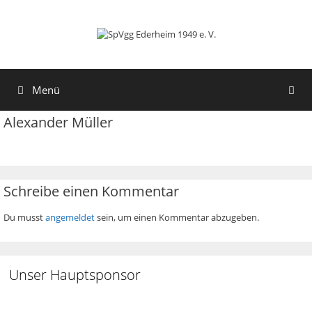
Zum
Zum
Inhalt
Inhalt
springen
springen
Menü
Alexander Müller
Schreibe einen Kommentar
Du musst
angemeldet
sein, um einen Kommentar abzugeben.
Unser Hauptsponsor