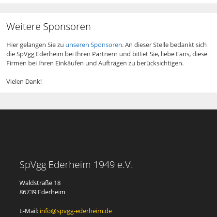
Weitere Sponsoren
Hier gelangen Sie zu
unseren Sponsoren
. An dieser Stelle bedankt sich
die SpVgg Ederheim bei Ihren Partnern und bittet Sie, liebe Fans, diese
Firmen bei Ihren Einkäufen und Aufträgen zu berücksichtigen.
Vielen Dank!
SpVgg Ederheim 1949 e.V.
Waldstraße 18
86739 Ederheim
E-Mail:
info@spvgg-ederheim.de