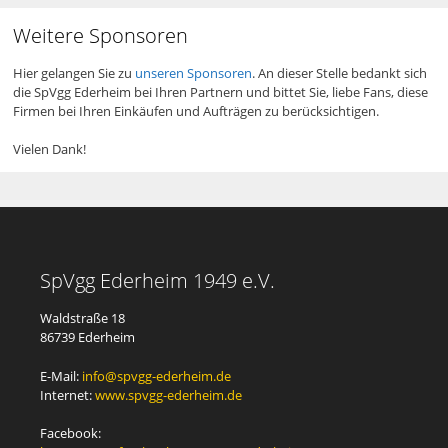
Weitere Sponsoren
Hier gelangen Sie zu
unseren Sponsoren
. An dieser Stelle bedankt sich
die SpVgg Ederheim bei Ihren Partnern und bittet Sie, liebe Fans, diese
Firmen bei Ihren Einkäufen und Aufträgen zu berücksichtigen.
Vielen Dank!
SpVgg Ederheim 1949 e.V.
Waldstraße 18
86739 Ederheim
E-Mail:
info@spvgg-ederheim.de
Internet:
www.spvgg-ederheim.de
Facebook: