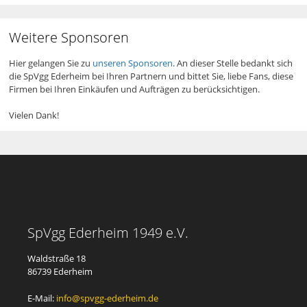
Weitere Sponsoren
Hier gelangen Sie zu
unseren Sponsoren
. An dieser Stelle bedankt sich
die SpVgg Ederheim bei Ihren Partnern und bittet Sie, liebe Fans, diese
Firmen bei Ihren Einkäufen und Aufträgen zu berücksichtigen.
Vielen Dank!
SpVgg Ederheim 1949 e.V.
Waldstraße 18
86739 Ederheim
E-Mail:
info@spvgg-ederheim.de