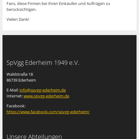
Fans, diese Firmen bei Ihren Einkäufen und Aufträgen zu
berücksichtigen.
Vielen Dank!
SpVgg Ederheim 1949 e.V.
Waldstraße 18
86739 Ederheim
E-Mail:
info@spvgg-ederheim.de
Internet:
www.spvgg-ederheim.de
Facebook:
https://www.facebook.com/spvgg-ederheim/
Unsere Abteilungen